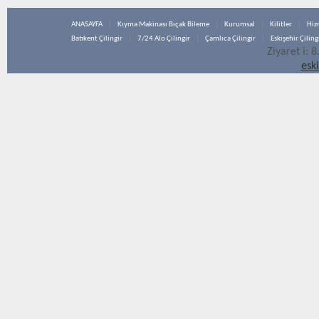
ANASAYFA
Kıyma Makinası Bıçak Bileme
Kurumsal
Kilitler
Hiz
Batıkent Çilingir
7/24 Alo Çilingir
Çamlıca Çilingir
Eskişehir Çiling
Ziyaret i: 
esk