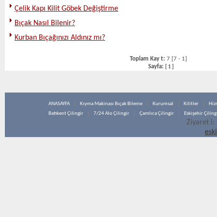
Çelik Kapı Kilit Göbek Değiştirme
Bıçak Nasıl Bilenir?
Kurban Bıçağınızı Aldınız mı?
Toplam Kay t:
7 [7 - 1]
Sayfa:
[
1
]
ANASAYFA
Kıyma Makinası Bıçak Bileme
Kurumsal
Kilitler
Hiz
Batıkent Çilingir
7/24 Alo Çilingir
Çamlıca Çilingir
Eskişehir Çiling
Ziyaret i:
esk