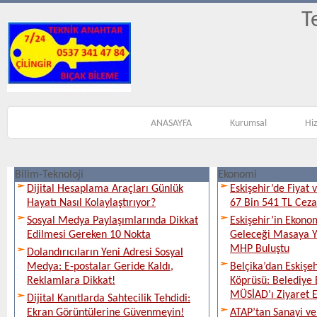
T
ANASAYFA
Kurumsal
Hi
Bilim-Teknoloji
Ekonomi
Dijital Hesaplama Araçları Günlük
Eskişehir’de Fiyat 
Hayatı Nasıl Kolaylaştırıyor?
67 Bin 541 TL Ceza
Sosyal Medya Paylaşımlarında Dikkat
Eskişehir’in Ekono
Edilmesi Gereken 10 Nokta
Geleceği Masaya Ya
MHP Buluştu
Dolandırıcıların Yeni Adresi Sosyal
Medya: E-postalar Geride Kaldı,
Belçika’dan Eskişeh
Reklamlara Dikkat!
Köprüsü: Belediye 
MÜSİAD’ı Ziyaret E
Dijital Kanıtlarda Sahtecilik Tehdidi:
Ekran Görüntülerine Güvenmeyin!
ATAP’tan Sanayi ve