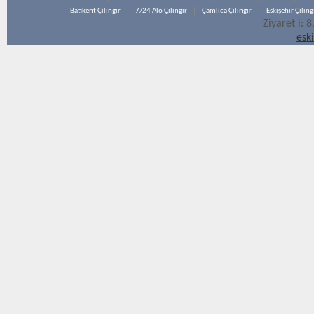
Batıkent Çilingir
7/24 Alo Çilingir
Çamlıca Çilingir
Eskişehir Çiling
Ziyaret i: 
esk