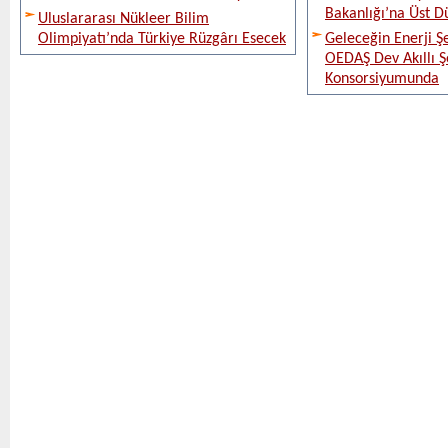
Bakanlığı’na Üst D
Uluslararası Nükleer Bilim
Olimpiyatı’nda Türkiye Rüzgârı Esecek
Geleceğin Enerji Şe
OEDAŞ Dev Akıllı 
Konsorsiyumunda