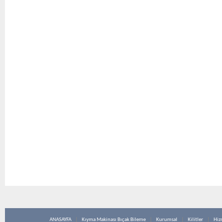
ANASAYFA
Kıyma Makinası Bıçak Bileme
Kurumsal
Kilitler
Hiz