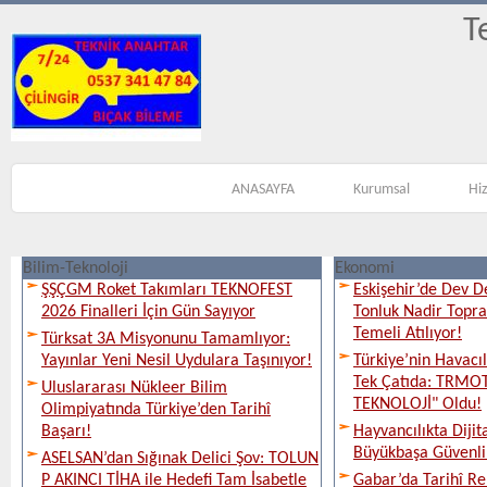
T
ANASAYFA
Kurumsal
Hi
Bilim-Teknoloji
Ekonomi
ŞŞÇGM Roket Takımları TEKNOFEST
Eskişehir’de Dev D
2026 Finalleri İçin Gün Sayıyor
Tonluk Nadir Topra
Temeli Atılıyor!
Türksat 3A Misyonunu Tamamlıyor:
Yayınlar Yeni Nesil Uydulara Taşınıyor!
Türkiye’nin Havacı
Tek Çatıda: TRMOT
Uluslararası Nükleer Bilim
TEKNOLOJİ" Oldu!
Olimpiyatında Türkiye’den Tarihî
Başarı!
Hayvancılıkta Diji
Büyükbaşa Güvenli 
ASELSAN’dan Sığınak Delici Şov: TOLUN
P AKINCI TİHA ile Hedefi Tam İsabetle
Gabar’da Tarihî Re