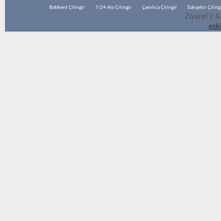
Batıkent Çilingir
7/24 Alo Çilingir
Çamlıca Çilingir
Eskişehir Çiling
Ziyaret i: 
esk