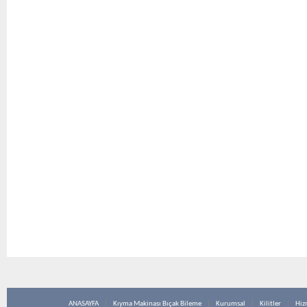
ANASAYFA
Kıyma Makinası Bıçak Bileme
Kurumsal
Kilitler
Hiz