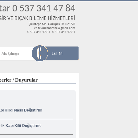
tar 0 537 341 47 84
İR VE BIÇAK BİLEME HİZMETLERİ
Şirintepe Mh. Gözüpek Sk. No:7/B
es.teknikanahtar@gmail.com
0 537 341 47 84 - 0 537 341 47 84
 Alo Çilingir
LET M
erler / Duyurular
pı Kilidi Nasıl Değiştirilir
lik Kapı Kilit Değiştirme
venliğiniz İçin Korsan Çilingircilere