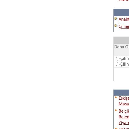
Anaht
Çilin
Daha Ön
Çili
Çili
Eskiş
Masay
Belçi
Beled
Ziyare