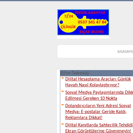
ANASAYF
Bilim-Teknoloji
Dijital Hesaplama Araçları Günlük
Hayatı Nasıl Kolaylaştırıyor?
Sosyal Medya Paylaşımlarında Dik
Edilmesi Gereken 10 Nokta
Dolandırıcıların Yeni Adresi Sosyal
Medya: E-postalar Geride Kaldı,
Reklamlara Dikkat!
Dijital Kanıtlarda Sahtecilik Tehdidi
Ekran Görüntülerine Güvenmeyin!