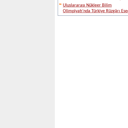
Uluslararası Nükleer Bilim
Olimpiyatı’nda Türkiye Rüzgârı Ese