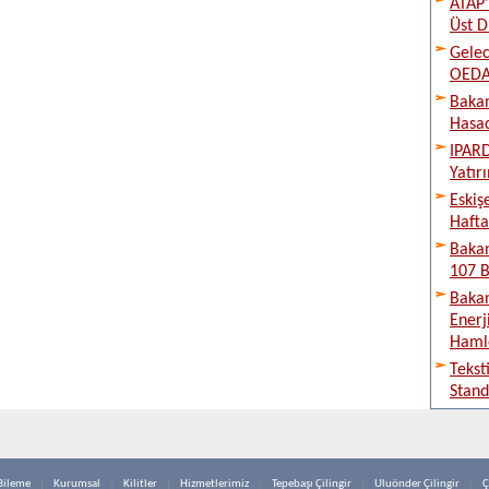
ATAP’
Üst D
Gelec
OEDAŞ
Bakan
Hasad
IPARD
Yatır
Eskiş
Hafta
Bakan
107 B
Bakan
Enerj
Haml
Tekst
Stand
Bileme
Kurumsal
Kilitler
Hizmetlerimiz
Tepebaşı Çilingir
Uluönder Çilingir
Ç