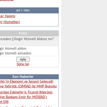
zel r nler
ar Yapımı
gir Hizmetleri
Anket
ceden Çilingir Hizmeti Aldınız mı?
ngir hizmeti aldım
ngir hizmeti almadım
Sonu lar
Son Haberler
ehir’in Ekonomi ve Sanayi Geleceği
a Yatırıldı: ESMİAD ile MHP Buluştu
ka’dan Eskişehir’e Ticaret Köprüsü:
iye Başkanı Emir Kır MÜSİAD’ı
t Etti