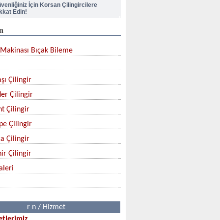
kkat Edin!
n
pı Kilidi Nasıl Değiştirilir?
Makinası Bıçak Bileme
lik Kapı Kilit Göbek Değiştirme
şı Çilingir
çak Nasıl Bilenir?
er Çilingir
rban Bıçağınızı Aldınız mı?
t Çilingir
pe Çilingir
a Çilingir
ir Çilingir
aleri
r n / Hizmet
tlerimiz