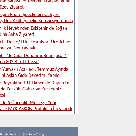
tan Sanayi ve Teknoloji Bakanlığı’na
üzey Ziyaret
eğin Enerji Şebekeleri Geliyor:
 Dev Akıllı Şebeke Konsorsiyumunda
lık Heyetinden Eskişehir’de Soğan
ına Saha Ziyareti
 III Desteği Hız Kesmiyor: Üretici ve
ımcıya Dev Kaynak
ehir’de Gıda Denetimi Bilançosu: 1
da 802 Bin TL Ceza!
 Yumaklı Açıkladı: Temmuz Ayında
ini Aşkın Gıda Denetimi Yapıldı
 Bayraktar TRT Haber’de Duyurdu:
ide Kerkük, Gabar ve Karadeniz
esi
ilde 6 Öncelikli Mesleğe Yeni
art: MYK-ASKON Protokolü İmzalandı
ilingir Nedir
Şirintepe Çilingir