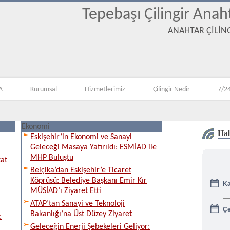
Tepebaşı Çilingir Anah
ANAHTAR ÇİLİNG
A
Kurumsal
Hizmetlerimiz
Çilingir Nedir
7/24
Ekonomi
Hab
Eskişehir’in Ekonomi ve Sanayi
Geleceği Masaya Yatırıldı: ESMİAD ile
MHP Buluştu
kat
Belçika’dan Eskişehir’e Ticaret
Ka
Köprüsü: Belediye Başkanı Emir Kır
MÜSİAD’ı Ziyaret Etti
ATAP’tan Sanayi ve Teknoloji
Çe
Bakanlığı’na Üst Düzey Ziyaret
:
Geleceğin Enerji Şebekeleri Geliyor:
Gü