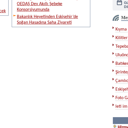
OEDAŞ Dev Akıllı Şebeke
Di
Konsorsiyumunda
cek
Bakanlık Heyetinden Eskişehir’de
Me
Ka
Soğan Hasadına Saha Ziyareti
Kıyma 
Çe
Kilitler
Tepeba
Bı
Uluönd
Ku
Batıken
Şirinte
Çamlıc
Eskişeh
Foto G
leti im
Hizme