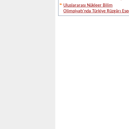
Uluslararası Nükleer Bilim
Olimpiyatı’nda Türkiye Rüzgârı Ese