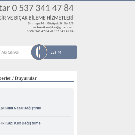
tar 0 537 341 47 84
İR VE BIÇAK BİLEME HİZMETLERİ
Şirintepe Mh. Gözüpek Sk. No:7/B
es.teknikanahtar@gmail.com
0 537 341 47 84 - 0 537 341 47 84
 Alo Çilingir
LET M
erler / Duyurular
pı Kilidi Nasıl Değiştirilir
lik Kapı Kilit Değiştirme
venliğiniz İçin Korsan Çilingircilere