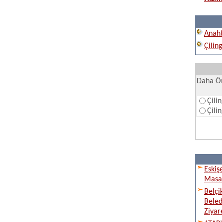
Anaht
Çilin
Daha Ön
Çili
Çili
Eskiş
Masay
Belçi
Beled
Ziyare