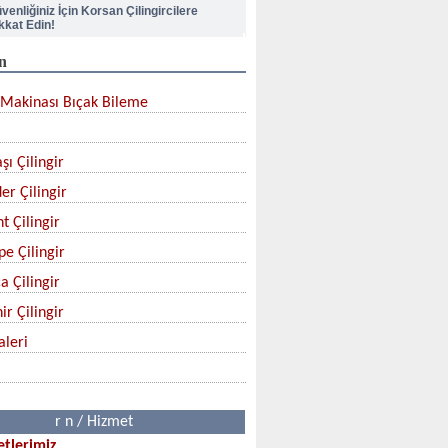
kkat Edin!
n
pı Kilidi Nasıl Değiştirilir?
Makinası Bıçak Bileme
lik Kapı Kilit Göbek Değiştirme
şı Çilingir
çak Nasıl Bilenir?
er Çilingir
rban Bıçağınızı Aldınız mı?
t Çilingir
pe Çilingir
a Çilingir
ir Çilingir
aleri
r n / Hizmet
tlerimiz