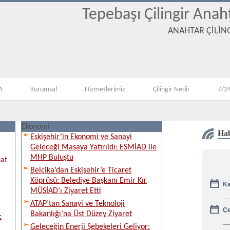
Tepebaşı Çilingir Anah
ANAHTAR ÇİLİNG
A
Kurumsal
Hizmetlerimiz
Çilingir Nedir
7/24
Ekonomi
Hab
Eskişehir’in Ekonomi ve Sanayi
Geleceği Masaya Yatırıldı: ESMİAD ile
MHP Buluştu
kat
Belçika’dan Eskişehir’e Ticaret
Ka
Köprüsü: Belediye Başkanı Emir Kır
MÜSİAD’ı Ziyaret Etti
ATAP’tan Sanayi ve Teknoloji
Çe
Bakanlığı’na Üst Düzey Ziyaret
:
Geleceğin Enerji Şebekeleri Geliyor:
Gü