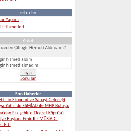
zel r nler
ar Yapımı
gir Hizmetleri
Anket
ceden Çilingir Hizmeti Aldınız mı?
ngir hizmeti aldım
ngir hizmeti almadım
Sonu lar
Son Haberler
ehir’in Ekonomi ve Sanayi Geleceği
a Yatırıldı: ESMİAD ile MHP Buluştu
ka’dan Eskişehir’e Ticaret Köprüsü:
iye Başkanı Emir Kır MÜSİAD’ı
t Etti