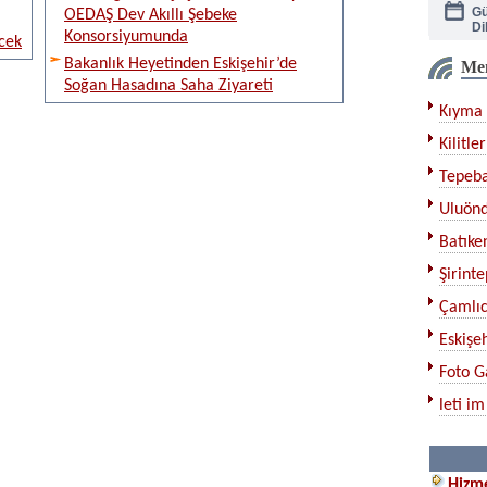
OEDAŞ Dev Akıllı Şebeke
Di
Konsorsiyumunda
cek
Bakanlık Heyetinden Eskişehir’de
Me
Ka
Soğan Hasadına Saha Ziyareti
Kıyma 
Çe
Kilitler
Tepeba
Bı
Uluönd
Ku
Batıken
Şirinte
Çamlıc
Eskişeh
Foto G
leti im
Hizme