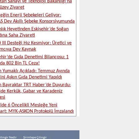
tan Sanayi ve Teknoloji Bakanlığı’na
üzey Ziyaret
eğin Enerji Şebekeleri Geliyor:
 Dev Akıllı Şebeke Konsorsiyumunda
lık Heyetinden Eskişehir’de Soğan
ına Saha Ziyareti
 III Desteği Hız Kesmiyor: Üretici ve
ımcıya Dev Kaynak
ehir’de Gıda Denetimi Bilançosu: 1
da 802 Bin TL Ceza!
 Yumaklı Açıkladı: Temmuz Ayında
ini Aşkın Gıda Denetimi Yapıldı
 Bayraktar TRT Haber’de Duyurdu:
ide Kerkük, Gabar ve Karadeniz
esi
ilde 6 Öncelikli Mesleğe Yeni
art: MYK-ASKON Protokolü İmzalandı
ilingir Nedir
Şirintepe Çilingir