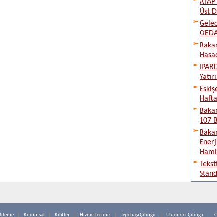
ATAP’
Üst D
Gelec
OEDAŞ
Bakan
Hasad
IPARD
Yatır
Eskiş
Hafta
Bakan
107 B
Bakan
Enerj
Haml
Tekst
Stand
Bileme
Kurumsal
Kilitler
Hizmetlerimiz
Tepebaşı Çilingir
Uluönder Çilingir
Ç