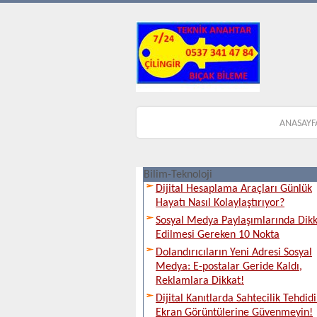
ANASAYF
Bilim-Teknoloji
Dijital Hesaplama Araçları Günlük
Hayatı Nasıl Kolaylaştırıyor?
Sosyal Medya Paylaşımlarında Dik
Edilmesi Gereken 10 Nokta
Dolandırıcıların Yeni Adresi Sosyal
Medya: E-postalar Geride Kaldı,
Reklamlara Dikkat!
Dijital Kanıtlarda Sahtecilik Tehdidi
Ekran Görüntülerine Güvenmeyin!