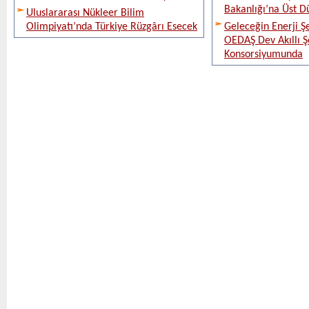
Bakanlığı’na Üst D
Uluslararası Nükleer Bilim
Olimpiyatı’nda Türkiye Rüzgârı Esecek
Geleceğin Enerji Şe
OEDAŞ Dev Akıllı 
Konsorsiyumunda