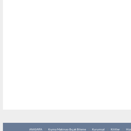
ANASAYFA
Kıyma Makinası Bıçak Bileme
Kurumsal
Kilitler
Hiz