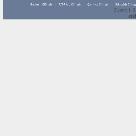
Batıkent Çilingir
7/24 Alo Çilingir
Çamlıca Çilingir
Eskişehir Çiling
Ziyaret i: 
esk