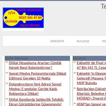
T
ANASAYFA
Kurumsal
Hi
Bilim-Teknoloji
Ekonomi
Dijital Hesaplama Araçları Günlük
Eskişehir’de Fiyat 
Hayatı Nasıl Kolaylaştırıyor?
67 Bin 541 TL Ceza
Sosyal Medya Paylaşımlarında Dikkat
Eskişehir’in Ekono
Edilmesi Gereken 10 Nokta
Geleceği Masaya Ya
MHP Buluştu
Dolandırıcıların Yeni Adresi Sosyal
Medya: E-postalar Geride Kaldı,
Belçika’dan Eskişeh
Reklamlara Dikkat!
Köprüsü: Belediye 
MÜSİAD’ı Ziyaret E
Dijital Kanıtlarda Sahtecilik Tehdidi:
Ekran Görüntülerine Güvenmeyin!
ATAP’tan Sanayi ve