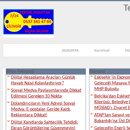
T
ANASAYFA
Kurumsal
Hi
Bilim-Teknoloji
Ekonomi
Dijital Hesaplama Araçları Günlük
Eskişehir’in Ekono
Hayatı Nasıl Kolaylaştırıyor?
Geleceği Masaya Ya
MHP Buluştu
Sosyal Medya Paylaşımlarında Dikkat
Edilmesi Gereken 10 Nokta
Belçika’dan Eskişeh
Köprüsü: Belediye 
Dolandırıcıların Yeni Adresi Sosyal
MÜSİAD’ı Ziyaret E
Medya: E-postalar Geride Kaldı,
Reklamlara Dikkat!
ATAP’tan Sanayi ve
Bakanlığı’na Üst D
Dijital Kanıtlarda Sahtecilik Tehdidi:
Ekran Görüntülerine Güvenmeyin!
Geleceğin Enerji Şe