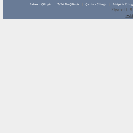
Batıkent Çilingir
7/24 Alo Çilingir
Çamlıca Çilingir
Eskişehir Çiling
Ziyaret i: 
esk