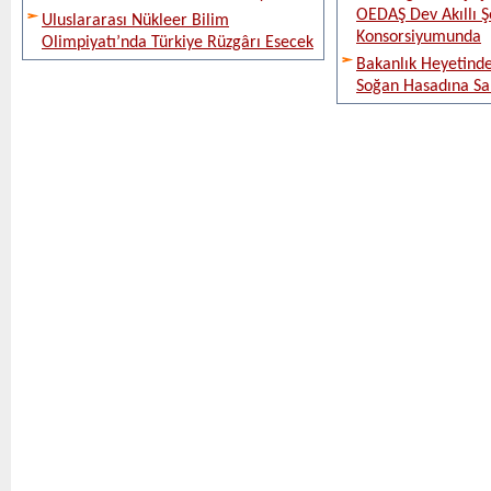
OEDAŞ Dev Akıllı 
Uluslararası Nükleer Bilim
Konsorsiyumunda
Olimpiyatı’nda Türkiye Rüzgârı Esecek
Bakanlık Heyetinde
Soğan Hasadına Sa