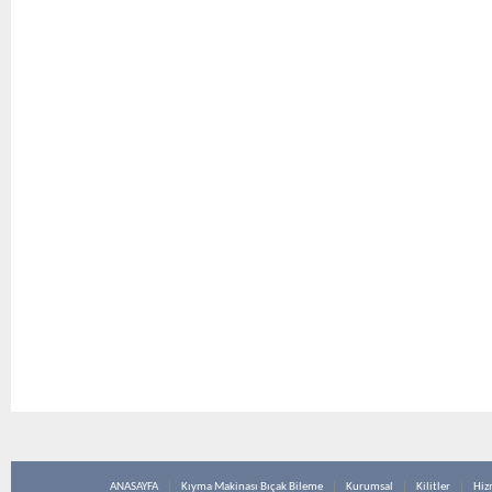
ANASAYFA
Kıyma Makinası Bıçak Bileme
Kurumsal
Kilitler
Hiz