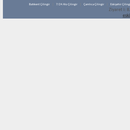
Batıkent Çilingir
7/24 Alo Çilingir
Çamlıca Çilingir
Eskişehir Çiling
Ziyaret i: 
esk