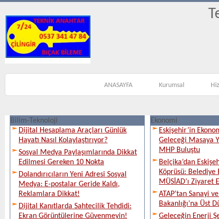
T
ANASAYFA
Kurumsal
Hi
Bilim-Teknoloji
Ekonomi
Dijital Hesaplama Araçları Günlük
Eskişehir’in Ekono
Hayatı Nasıl Kolaylaştırıyor?
Geleceği Masaya Ya
MHP Buluştu
Sosyal Medya Paylaşımlarında Dikkat
Edilmesi Gereken 10 Nokta
Belçika’dan Eskişeh
Köprüsü: Belediye 
Dolandırıcıların Yeni Adresi Sosyal
MÜSİAD’ı Ziyaret E
Medya: E-postalar Geride Kaldı,
Reklamlara Dikkat!
ATAP’tan Sanayi ve
Bakanlığı’na Üst D
Dijital Kanıtlarda Sahtecilik Tehdidi:
Ekran Görüntülerine Güvenmeyin!
Geleceğin Enerji Şe