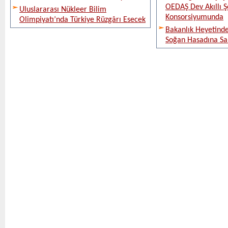
OEDAŞ Dev Akıllı 
Uluslararası Nükleer Bilim
Konsorsiyumunda
Olimpiyatı’nda Türkiye Rüzgârı Esecek
Bakanlık Heyetinde
Soğan Hasadına Sa