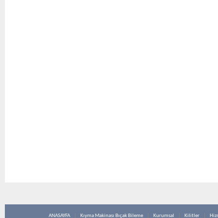
ANASAYFA
Kıyma Makinası Bıçak Bileme
Kurumsal
Kilitler
Hiz