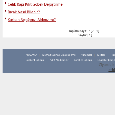
Çelik Kapı Kilit Göbek Değiştirme
Bıçak Nasıl Bilenir?
Kurban Bıçağınızı Aldınız mı?
Toplam Kay t:
7 [7 - 1]
Sayfa:
[
1
]
ANASAYFA
Kıyma Makinası Bıçak Bileme
Kurumsal
Kilitler
Hiz
Batıkent Çilingir
7/24 Alo Çilingir
Çamlıca Çilingir
Eskişehir Çiling
Ziyaret i:
esk