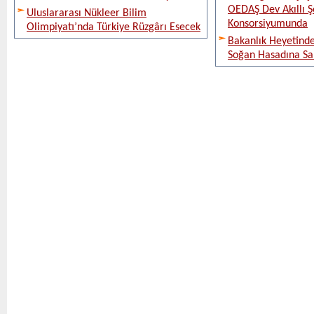
OEDAŞ Dev Akıllı 
Uluslararası Nükleer Bilim
Konsorsiyumunda
Olimpiyatı’nda Türkiye Rüzgârı Esecek
Bakanlık Heyetinde
Soğan Hasadına Sa