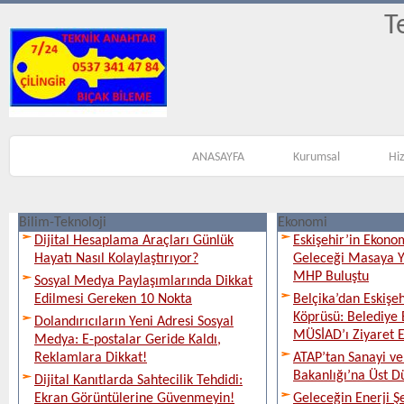
T
ANASAYFA
Kurumsal
Hi
Bilim-Teknoloji
Ekonomi
Dijital Hesaplama Araçları Günlük
Eskişehir’in Ekono
Hayatı Nasıl Kolaylaştırıyor?
Geleceği Masaya Ya
MHP Buluştu
Sosyal Medya Paylaşımlarında Dikkat
Edilmesi Gereken 10 Nokta
Belçika’dan Eskişeh
Köprüsü: Belediye 
Dolandırıcıların Yeni Adresi Sosyal
MÜSİAD’ı Ziyaret E
Medya: E-postalar Geride Kaldı,
Reklamlara Dikkat!
ATAP’tan Sanayi ve
Bakanlığı’na Üst D
Dijital Kanıtlarda Sahtecilik Tehdidi:
Ekran Görüntülerine Güvenmeyin!
Geleceğin Enerji Şe