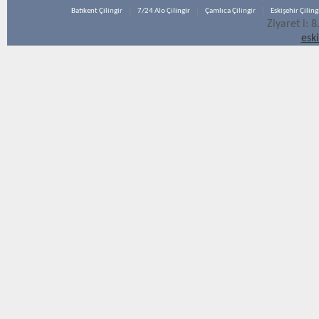
Batıkent Çilingir
7/24 Alo Çilingir
Çamlıca Çilingir
Eskişehir Çiling
Ziyaret i: 
esk