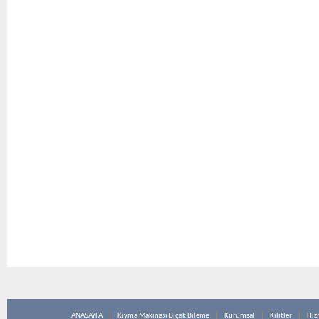
ANASAYFA
Kıyma Makinası Bıçak Bileme
Kurumsal
Kilitler
Hiz