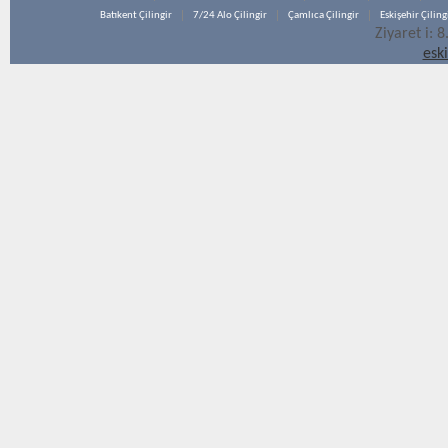
Batıkent Çilingir
7/24 Alo Çilingir
Çamlıca Çilingir
Eskişehir Çiling
Ziyaret i: 
esk