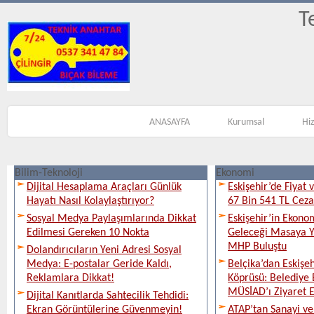
T
ANASAYFA
Kurumsal
Hi
Bilim-Teknoloji
Ekonomi
Dijital Hesaplama Araçları Günlük
Eskişehir’de Fiyat 
Hayatı Nasıl Kolaylaştırıyor?
67 Bin 541 TL Ceza
Sosyal Medya Paylaşımlarında Dikkat
Eskişehir’in Ekono
Edilmesi Gereken 10 Nokta
Geleceği Masaya Ya
MHP Buluştu
Dolandırıcıların Yeni Adresi Sosyal
Medya: E-postalar Geride Kaldı,
Belçika’dan Eskişeh
Reklamlara Dikkat!
Köprüsü: Belediye 
MÜSİAD’ı Ziyaret E
Dijital Kanıtlarda Sahtecilik Tehdidi:
Ekran Görüntülerine Güvenmeyin!
ATAP’tan Sanayi ve