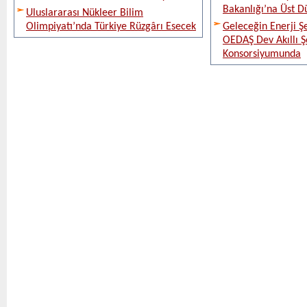
Bakanlığı’na Üst D
Uluslararası Nükleer Bilim
Olimpiyatı’nda Türkiye Rüzgârı Esecek
Geleceğin Enerji Şe
OEDAŞ Dev Akıllı 
Konsorsiyumunda