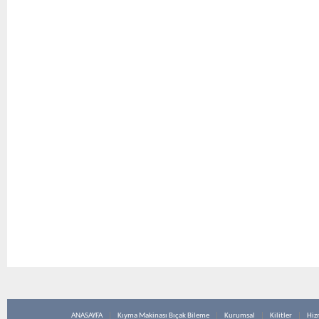
ANASAYFA
Kıyma Makinası Bıçak Bileme
Kurumsal
Kilitler
Hiz