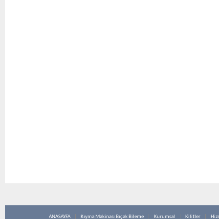
ANASAYFA
Kıyma Makinası Bıçak Bileme
Kurumsal
Kilitler
Hiz