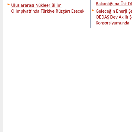
Bakanlığı’na Üst D
Uluslararası Nükleer Bilim
Olimpiyatı’nda Türkiye Rüzgârı Esecek
Geleceğin Enerji Şe
OEDAŞ Dev Akıllı 
Konsorsiyumunda