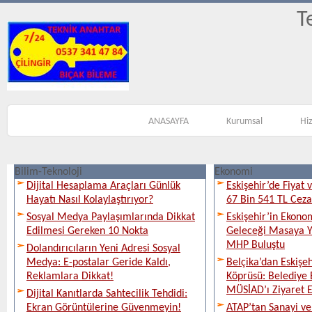
T
ANASAYFA
Kurumsal
Hi
Bilim-Teknoloji
Ekonomi
Dijital Hesaplama Araçları Günlük
Eskişehir’de Fiyat 
Hayatı Nasıl Kolaylaştırıyor?
67 Bin 541 TL Ceza
Sosyal Medya Paylaşımlarında Dikkat
Eskişehir’in Ekono
Edilmesi Gereken 10 Nokta
Geleceği Masaya Ya
MHP Buluştu
Dolandırıcıların Yeni Adresi Sosyal
Medya: E-postalar Geride Kaldı,
Belçika’dan Eskişeh
Reklamlara Dikkat!
Köprüsü: Belediye 
MÜSİAD’ı Ziyaret E
Dijital Kanıtlarda Sahtecilik Tehdidi:
Ekran Görüntülerine Güvenmeyin!
ATAP’tan Sanayi ve