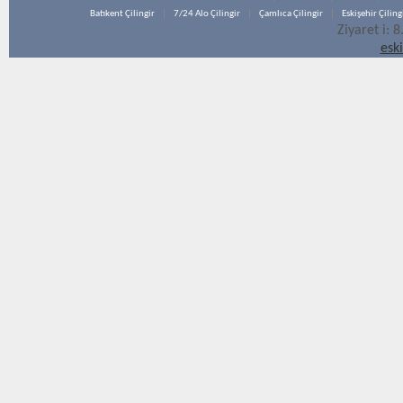
Batıkent Çilingir
7/24 Alo Çilingir
Çamlıca Çilingir
Eskişehir Çiling
Ziyaret i: 
esk