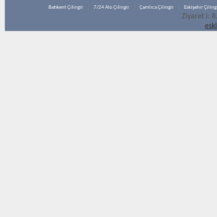
Batıkent Çilingir
7/24 Alo Çilingir
Çamlıca Çilingir
Eskişehir Çiling
Ziyaret i: 
esk