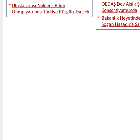
OEDAŞ Dev Akıllı 
Uluslararası Nükleer Bilim
Konsorsiyumunda
Olimpiyatı’nda Türkiye Rüzgârı Esecek
Bakanlık Heyetinde
Soğan Hasadına Sa