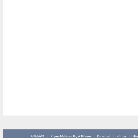
ANASAYFA
Kıyma Makinası Bıçak Bileme
Kurumsal
Kilitler
Hiz