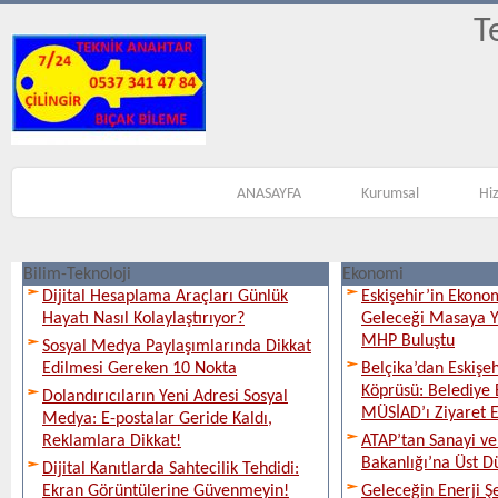
T
ANASAYFA
Kurumsal
Hi
Bilim-Teknoloji
Ekonomi
Dijital Hesaplama Araçları Günlük
Eskişehir’in Ekono
Hayatı Nasıl Kolaylaştırıyor?
Geleceği Masaya Ya
MHP Buluştu
Sosyal Medya Paylaşımlarında Dikkat
Edilmesi Gereken 10 Nokta
Belçika’dan Eskişeh
Köprüsü: Belediye 
Dolandırıcıların Yeni Adresi Sosyal
MÜSİAD’ı Ziyaret E
Medya: E-postalar Geride Kaldı,
Reklamlara Dikkat!
ATAP’tan Sanayi ve
Bakanlığı’na Üst D
Dijital Kanıtlarda Sahtecilik Tehdidi:
Ekran Görüntülerine Güvenmeyin!
Geleceğin Enerji Şe