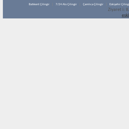
Batıkent Çilingir
7/24 Alo Çilingir
Çamlıca Çilingir
Eskişehir Çiling
Ziyaret i: 
esk