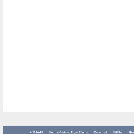
ANASAYFA
Kıyma Makinası Bıçak Bileme
Kurumsal
Kilitler
Hiz