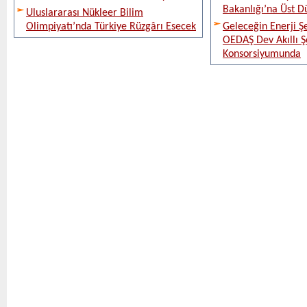
Bakanlığı’na Üst D
Uluslararası Nükleer Bilim
Olimpiyatı’nda Türkiye Rüzgârı Esecek
Geleceğin Enerji Şe
OEDAŞ Dev Akıllı 
Konsorsiyumunda