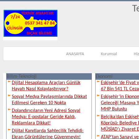
T
ANASAYFA
Kurumsal
Hi
Bilim-Teknoloji
Ekonomi
Dijital Hesaplama Araçları Günlük
Eskişehir’de Fiyat 
Hayatı Nasıl Kolaylaştırıyor?
67 Bin 541 TL Ceza
Sosyal Medya Paylaşımlarında Dikkat
Eskişehir’in Ekono
Edilmesi Gereken 10 Nokta
Geleceği Masaya Ya
MHP Buluştu
Dolandırıcıların Yeni Adresi Sosyal
Medya: E-postalar Geride Kaldı,
Belçika’dan Eskişeh
Reklamlara Dikkat!
Köprüsü: Belediye 
MÜSİAD’ı Ziyaret E
Dijital Kanıtlarda Sahtecilik Tehdidi:
Ekran Görüntülerine Güvenmeyin!
ATAP’tan Sanayi ve